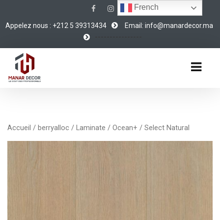
French
Appelez nous : +212 5 39313434
Email: info@manardecor.ma
----------------
Accueil
/
berryalloc
/
Laminate
/
Ocean+
/ Select Natural