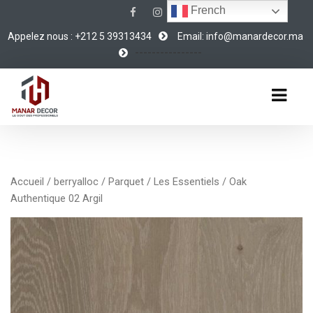
French
Appelez nous : +212 5 39313434
Email: info@manardecor.ma
----------------
Accueil
/
berryalloc
/
Parquet
/
Les Essentiels
/ Oak
Authentique 02 Argil