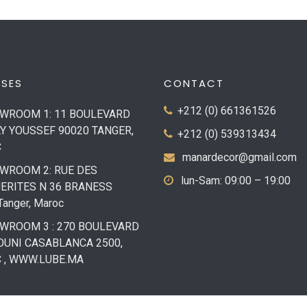
SSES
CONTACT
+212 (0) 661361526
WROOM 1: 11 BOULEVARD
 YOUSSEF 90020 TANGER,
+212 (0) 539313434
C
manardecor@gmail.com
WROOM 2: RUE DES
lun-Sam: 09:00 – 19:00
ERITES N 36 BRANESS
Tanger, Maroc
ROOM 3 : 270 BOULEVARD
OUNI CASABLANCA 2500,
 , WWW.LUBE.MA