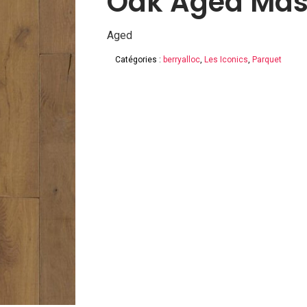
Oak Aged Mas
Aged
Catégories :
berryalloc
,
Les Iconics
,
Parquet