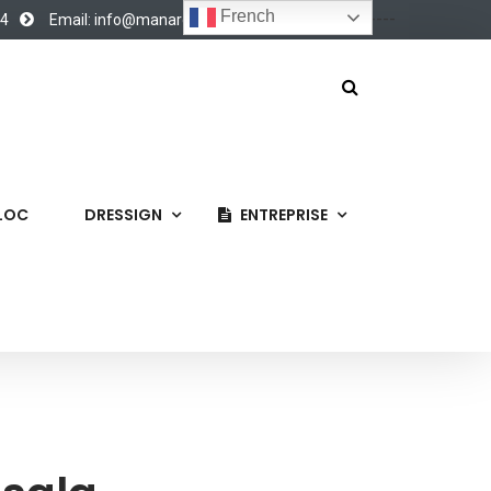
French
----------------
34
Email: info@manardecor.ma
LLOC
DRESSIGN
ENTREPRISE