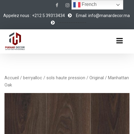
French
Appelez nous : +212 5 39313434
Email: info@manardecor.ma
----------------
Accueil
/
berryalloc
/
sols haute pression
/
Original
/ Manhattan
Oak