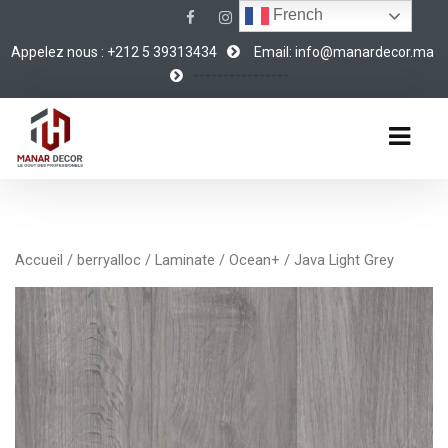
French
Appelez nous : +212 5 39313434
Email: info@manardecor.ma
----------------
Accueil
/
berryalloc
/
Laminate
/
Ocean+
/ Java Light Grey