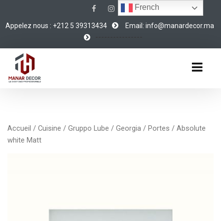
French
Appelez nous : +212 5 39313434
Email: info@manardecor.ma
----------------
Accueil
/
Cuisine
/
Gruppo Lube
/
Georgia
/
Portes
/ Absolute
white Matt