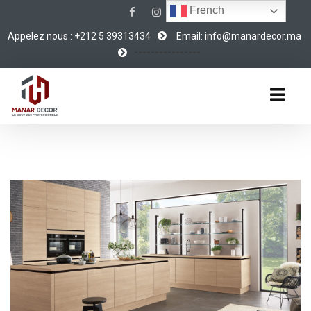
French
Appelez nous : +212 5 39313434
Email: info@manardecor.ma
----------------